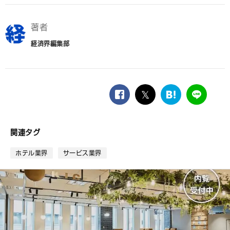
著者
経済界編集部
facebook
twitter
は
LINE
て
な
ブ
関連タグ
ッ
ク
ホテル業界
サービス業界
マ
ー
ク