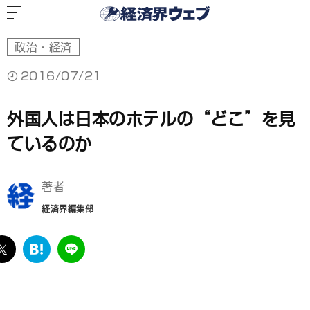
経
済
界
ウ
ェ
ブ
政治・経済
2016/07/21
外国人は日本のホテルの“どこ”を見
ているのか
著者
経済界編集部
ebook
twitter
は
LINE
て
な
ブ