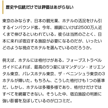
ッ
ク
歴史や伝統だけでは評価はあがらない
マ
ー
ク
東京のみならず、日本の観光業、ホテルの活況をけん引
するインバウンド客。今年、順調にいけば2500万人近
くまで伸びるといわれている。彼らは当然のごとく、日
本に来れば宿泊する施設が必要になるのだが、いったい
どのような視点でホテルを選んでいるのだろうか。
例えば、ホテルには格付けがある。フォーブストラベル
ガイドによれば、最高の5つ星にはマンダリン・オリエン
タル東京、パレスホテル東京、ザ・ペニンシュラ東京の3
ホテルが輝いた。もちろん、こうした格付けも1つの基準
だ。しかし、ホテルは多種多様であり、格付けだけでは
すべてを網羅できない。そうした中、宿泊施設の判断に
強い影響を及ぼしているのが口コミだ。