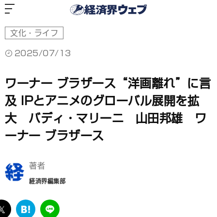
経
済
界
ウ
ェ
ブ
文化・ライフ
2025/07/13
ワーナー ブラザース“洋画離れ”に言
及 IPとアニメのグローバル展開を拡
大 バディ・マリーニ 山田邦雄 ワ
ーナー ブラザース
著者
経済界編集部
ebook
twitter
は
LINE