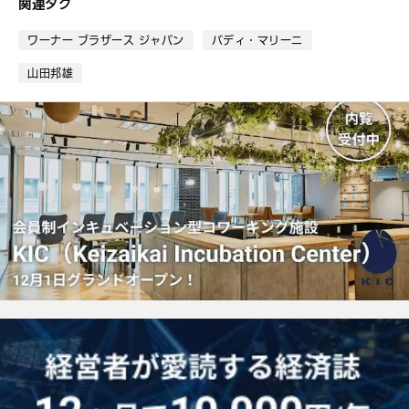
関連タグ
ッ
ク
ワーナー ブラザース ジャパン
バディ・マリーニ
マ
ー
山田邦雄
ク