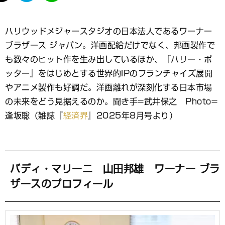
て
な
ブ
ハリウッドメジャースタジオの日本法人であるワーナー
ッ
ブラザース ジャパン。洋画配給だけでなく、邦画製作で
ク
マ
も数々のヒット作を生み出しているほか、『ハリー・ポ
ー
ッター』をはじめとする世界的IPのフランチャイズ展開
ク
やアニメ製作も好調だ。洋画離れが深刻化する日本市場
の未来をどう見据えるのか。聞き手=武井保之 Photo=
逢坂聡（雑誌『
経済界
』2025年8月号より）
バディ・マリーニ 山田邦雄 ワーナー ブラ
ザースのプロフィール