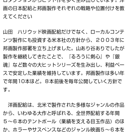
ロダクションからヒット作を多く生み出しています。洋
画の日本配給と邦画製作それぞれの戦略や位置付けを教
えてください
山田 ハリウッド映画配給だけでなく、ローカルコンテ
ンツ製作にも投資する米本社の方針から、２００３年に
邦画製作部署を立ち上げました。山あり谷ありでしたが
製作を継続してきたことで、『るろうに剣心』や『銀
魂』など数々の大ヒットシリーズを生み出し、利益ベー
スで安定した業績を維持しています。邦画製作は多い年
で年間10本ほど。８本前後を毎年公開していく方針で
す。
洋画配給は、北米で製作された多様なジャンルの作品
から、いわゆる大作と呼ばれる、全世界配給する年間
５〜６本のテントポール（業績を支える目玉作品）のほ
か、ホラーやサスペンスなどのジャンル映画５〜６本を