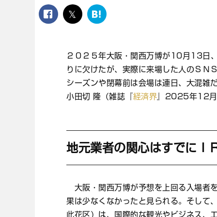
facebook
twitter
は
て
な
ブ
２０２５年大阪・関西万博が10月13日
ッ
ク
りに欠けたが、実際に来場した人のＳＮ
マ
シーズンや閉幕前は会場は連日、大混雑
ー
ク
小田切 隆（雑誌『
経済界
』2025年12
地元業者の関心はすでにＩ
大阪・関西万博が予想を上回る入場者を
果は少なくなかったと見られる。そして
此花区）は、国際的な観光やビジネス、