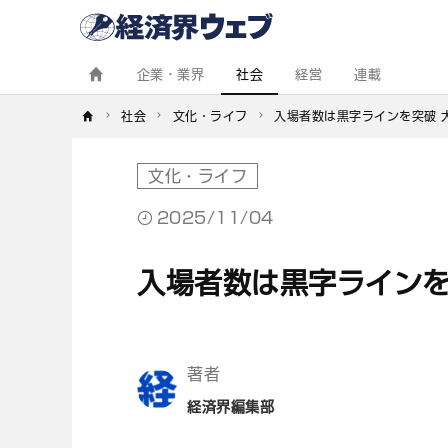
経
済
界
ウ
ェ
企業・業界
社会
経営
連載
ブ
社会
文化・ライフ
入場者数は黒字ラインを突破 
文化・ライフ
2025/11/04
入場者数は黒字ラインを
著者
経済界編集部