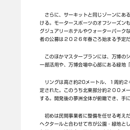
さらに、サーキットと同じゾーンにある
ける。モータースポーツのオフシーズン
グジュアリーホテルやウォーターパーク
者の公募は２０２６年春ごろ始まる予定
このほかマスタープランには、万博のシ
一部活用や、万博会場中心部にある緑地
リングは高さ約20メートル、１周約２
定された。このうち北東部分約２００メ
する。開発後の夢洲全体が俯瞰でき、手
初めは民間事業者に整備を任せる考えだ
ヘクタールと合わせて市が公園・緑地と