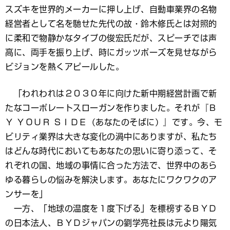
スズキを世界的メーカーに押し上げ、自動車業界の名物
経営者として名を馳せた先代の故・鈴木修氏とは対照的
に柔和で物静かなタイプの俊宏氏だが、スピーチでは声
高に、両手を振り上げ、時にガッツポーズを見せながら
ビジョンを熱くアピールした。
「われわれは２０３０年に向けた新中期経営計画で新
たなコーポレートスローガンを作りました。それが『Ｂ
Ｙ ＹＯＵＲ ＳＩＤＥ（あなたのそばに）』です。今、モ
ビリティ業界は大きな変化の渦中にありますが、私たち
はどんな時代においてもあなたの思いに寄り添って、そ
れぞれの国、地域の事情に合った方法で、世界中のあら
ゆる暮らしの悩みを解決します。あなたにワクワクのア
ンサーを」
一方、「地球の温度を１度下げる」を標榜するＢＹＤ
の日本法人、ＢＹＤジャパンの劉学亮社長は元より陽気