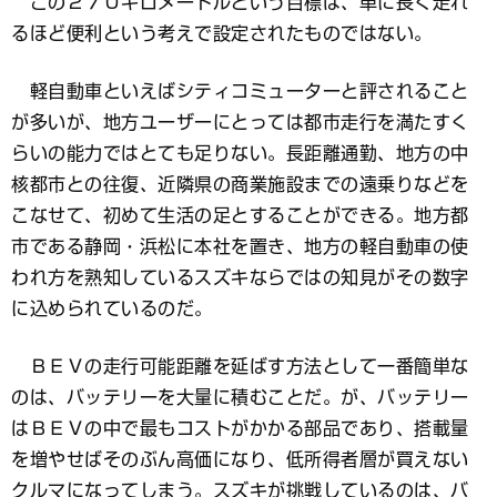
この２７０キロメートルという目標は、単に長く走れ
るほど便利という考えで設定されたものではない。
軽自動車といえばシティコミューターと評されること
が多いが、地方ユーザーにとっては都市走行を満たすく
らいの能力ではとても足りない。長距離通勤、地方の中
核都市との往復、近隣県の商業施設までの遠乗りなどを
こなせて、初めて生活の足とすることができる。地方都
市である静岡・浜松に本社を置き、地方の軽自動車の使
われ方を熟知しているスズキならではの知見がその数字
に込められているのだ。
ＢＥＶの走行可能距離を延ばす方法として一番簡単な
のは、バッテリーを大量に積むことだ。が、バッテリー
はＢＥＶの中で最もコストがかかる部品であり、搭載量
を増やせばそのぶん高価になり、低所得者層が買えない
クルマになってしまう。スズキが挑戦しているのは、バ