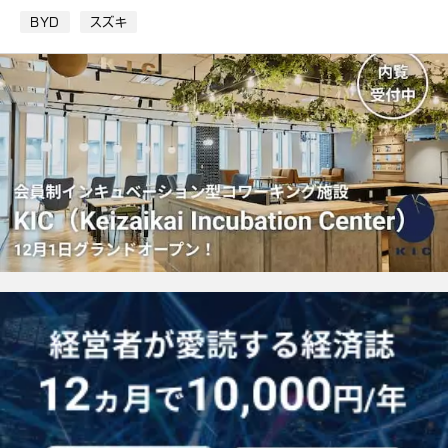
ク
BYD
スズキ
マ
ー
ク