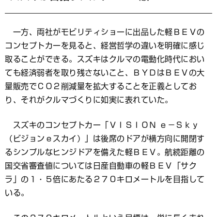
一方、両社がモビリティショーに出品した軽ＢＥＶの
コンセプトカーを見ると、経営哲学の違いを明確に感じ
取ることができる。スズキはクルマの電動化時代におい
ても経済弱者を取り残さないこと、ＢＹＤはＢＥＶの大
量販売でＣＯ２削減量を拡大することを正義としてお
り、それがクルマづくりに如実に表れていた。
スズキのコンセプトカー「ＶＩＳＩＯＮ ｅ－Ｓｋｙ
（ビジョンｅスカイ）」は後席のドアが横方向に開閉す
るシンプルなヒンジドアを備えた軽ＢＥＶ。航続距離の
国交省審査値については日産自動車の軽ＢＥＶ「サク
ラ」の１・５倍にあたる２７０キロメートルを目指して
いる。