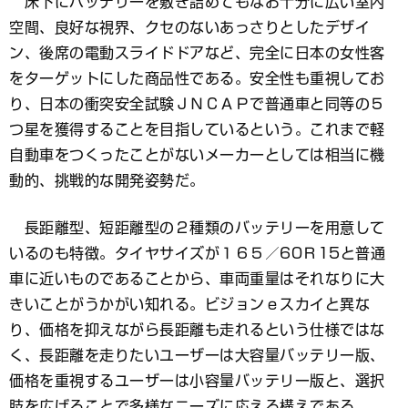
床下にバッテリーを敷き詰めてもなお十分に広い室内
空間、良好な視界、クセのないあっさりとしたデザイ
ン、後席の電動スライドドアなど、完全に日本の女性客
をターゲットにした商品性である。安全性も重視してお
り、日本の衝突安全試験ＪＮＣＡＰで普通車と同等の５
つ星を獲得することを目指しているという。これまで軽
自動車をつくったことがないメーカーとしては相当に機
動的、挑戦的な開発姿勢だ。
長距離型、短距離型の２種類のバッテリーを用意して
いるのも特徴。タイヤサイズが１６５／60Ｒ15と普通
車に近いものであることから、車両重量はそれなりに大
きいことがうかがい知れる。ビジョンｅスカイと異な
り、価格を抑えながら長距離も走れるという仕様ではな
く、長距離を走りたいユーザーは大容量バッテリー版、
価格を重視するユーザーは小容量バッテリー版と、選択
肢を広げることで多様なニーズに応える構えである。