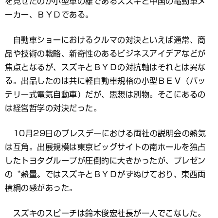
を見せたのが小型車の雄であるスズキと中国の電動車メ
ーカー、ＢＹＤである。
自動車ショーにおけるクルマの対決といえば通常、商
品や技術の戦略、新奇性のあるビジネスアイデアなどが
焦点となるが、スズキとＢＹＤの対抗軸はそれとは異な
る。出品したのは共に軽自動車規格の小型ＢＥＶ（バッ
テリー式電気自動車）だが、思想は別物。そこにあるの
は経営哲学の対決だった。
10月29日のプレスデーにおける両社の説明会の熱気
は互角。出展規模は東京ビッグサイトの南ホールを独占
したトヨタグループが圧倒的に大きかったが、プレゼン
の〝熱量〟ではスズキとＢＹＤがずぬけており、東西両
横綱の感があった。
スズキのスピーチは鈴木俊宏社長が一人でこなした。