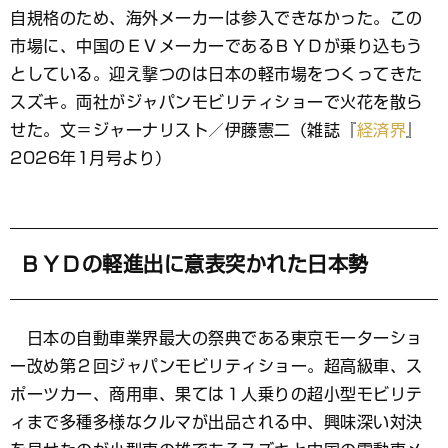
ッ
自規格のため、海外メーカーは参入できなかった。この
ク
マ
市場に、中国のＥＶメーカーであるＢＹＤが乗り込もう
ー
としている。迎え撃つのは日本の軽市場をつくってきた
ク
スズキ。両社がジャパンモビリティショーで火花を散ら
せた。文＝ジャーナリスト／伊藤憲二（雑誌『
経済界
』
2026年1月号より）
ＢＹＤの軽進出に意表突かれた日本勢
日本の自動車業界最大の祭典である東京モーターショ
ー改め第２回ジャパンモビリティショー。超高級車、ス
ポーツカー、商用車、果ては１人乗りの超小型モビリテ
ィまで多種多様なクルマが出品される中、興味深い対決