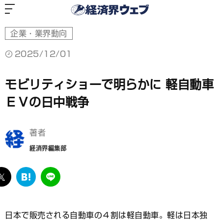
経
済
界
ウ
ェ
ブ
企業・業界動向
2025/12/01
モビリティショーで明らかに 軽自動車
ＥＶの日中戦争
著者
経済界編集部
ebook
twitter
は
LINE
て
な
ブ
日本で販売される自動車の４割は軽自動車。軽は日本独