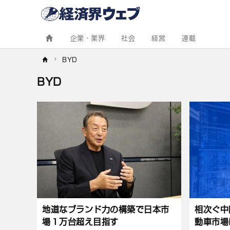
経
済
界
ウ
ェ
企業・業界
社会
経営
連載
ブ
BYD
BYD
記
事
一
覧
地道なブランド力の構築で日本市
相次ぐ中
場１万台超え目指す
動車市場