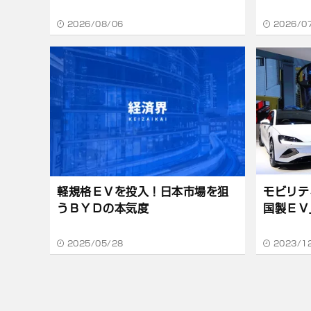
2026/08/06
2026/0
軽規格ＥＶを投入！日本市場を狙
モビリテ
うＢＹＤの本気度
国製ＥＶ
2025/05/28
2023/1