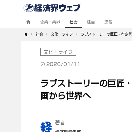
経
済
界
ウ
ェ
企業・業界
社会
経営
連載
ブ
社会
文化・ライフ
ラブストーリーの巨匠・行定勲
文化・ライフ
2026/01/11
ラブストーリーの巨匠・
画から世界へ
著者