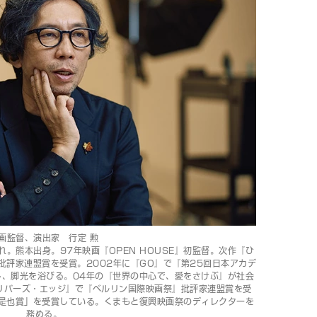
画監督、演出家 行定 勲
れ。熊本出身。97年映画『OPEN HOUSE』初監督。次作『ひ
批評家連盟賞を受賞。2002年に『GO』で『第25回日本アカデ
し、脚光を浴びる。04年の『世界の中心で、愛をさけぶ』が社会
リバーズ・エッジ』で『ベルリン国際映画祭』批評家連盟賞を受
田是也賞」を受賞している。くまもと復興映画祭のディレクターを
務める。