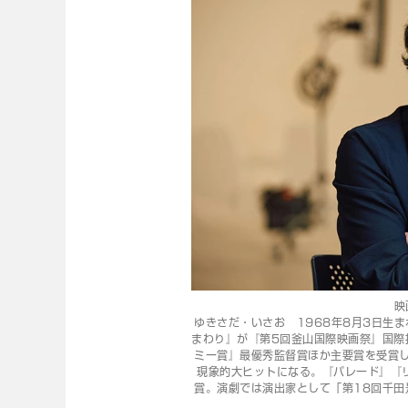
映
ゆきさだ・いさお 1968年8月3日生ま
まわり』が『第5回釜山国際映画祭』国際
ミー賞』最優秀監督賞ほか主要賞を受賞
現象的大ヒットになる。『パレード』『
賞。演劇では演出家として「第18回千