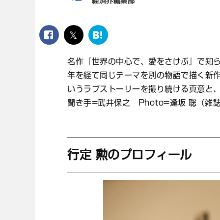
経済界編集部
facebook
twitter
は
て
な
名作『世界の中心で、愛をさけぶ』で知ら
ブ
年を経て同じテーマを別の物語で描く新
ッ
ク
いうラブストーリーを撮り続ける真意と
マ
聞き手=武井保之 Photo=逢坂 聡（雑
ー
ク
行定 勲のプロフィール