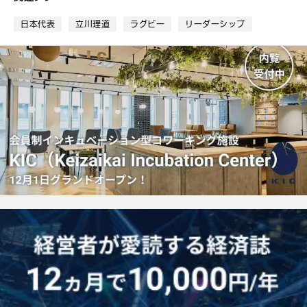
ッ
ク
日本代表
立川理道
ラグビー
リーダーシップ
マ
ー
ク