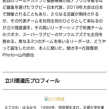
前回のワールドカップで優勝候補の南アフリカを破るな
ブ
ど躍進を遂げたラグビー日本代表。2019年大会は日本
ッ
ク
で開催されることもあり、さらなる活躍が期待される
マ
が、その代表チームを共同主将のひとりとして束ねるの
ー
が立川理道選手。その高いリーダーシップで所属チーム
ク
のクボタ、スーパーラグビーのサンウルブズでも主将を
務める。異なる3つのチームを率いるリーダーは、どうや
って誕生したのか、本人に聞いた。聞き手=古賀寛明
Photo=山内信也
立川理道氏プロフィール
たてかわ・はるみち 1989年、奈良県生まれ。天理大学卒業