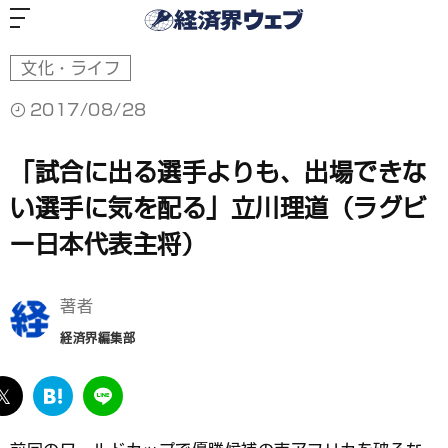
経
済
界
ウ
ェ
ブ
文化・ライフ
2017/08/28
「試合に出る選手よりも、出場できな
い選手に気を配る」立川理道（ラグビ
ー日本代表主将）
著者
経済界編集部
ebook
twitter
は
LINE
て
な