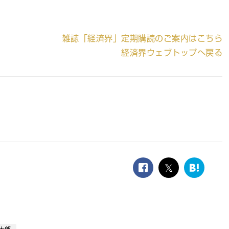
雑誌「経済界」定期購読のご案内はこちら
経済界ウェブトップへ戻る
facebook
twitter
は
て
な
ブ
ッ
ク