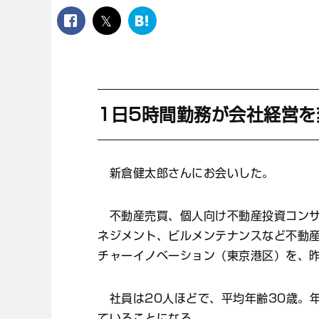
facebook
twitter
は
て
な
ブ
ッ
ク
マ
1日5時間勤務が会社経営を
ー
ク
新倉健太郎さんにお会いした。
不動産売買、個人向け不動産投資コンサ
ネジメント、ビルメンテナンスなど不動
チャーイノベーション（東京港区）を、
社員は20人ほどで、平均年齢30歳。年
ていることになる。