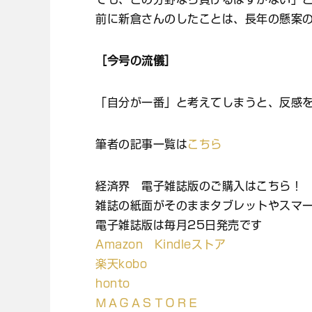
前に新倉さんのしたことは、長年の懸案
［今号の流儀］
「自分が一番」と考えてしまうと、反感
筆者の記事一覧は
こちら
経済界 電子雑誌版のご購入はこちら！
雑誌の紙面がそのままタブレットやスマ
電子雑誌版は毎月25日発売です
Amazon Kindleストア
楽天kobo
honto
ＭＡＧＡＳＴＯＲＥ