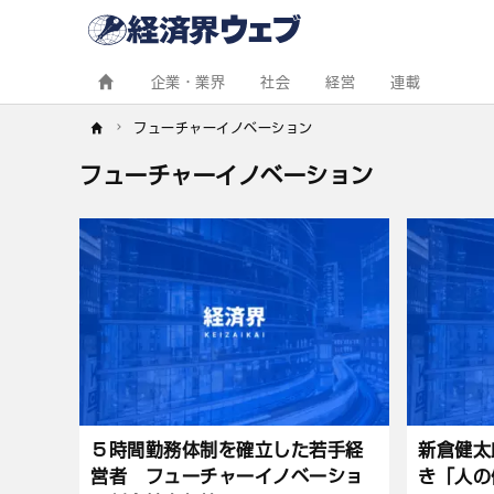
経
済
界
ウ
ェ
企業・業界
社会
経営
連載
ブ
フューチャーイノベーション
フューチャーイノベーション
記
事
一
覧
５時間勤務体制を確立した若手経
新倉健太
営者 フューチャーイノベーショ
き「人の