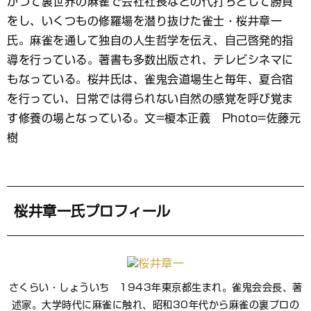
かつて裏世界の麻雀で会社社長などの代打ちとして勝負
ブ
をし、いくつもの修羅場を潜り抜けた雀士・桜井章一
ッ
ク
氏。麻雀を通して独自の人生哲学を伝え、自己啓発的指
マ
導を行っている。著書も多数出版され、テレビシネマに
ー
もなっている。桜井氏は、雀鬼会道場生と毎年、夏合宿
ク
を行ってい、日常では得られない自然の感覚を呼び覚ま
す修養の場となっている。文=榎本正義 Photo=佐藤元
樹
桜井章一氏プロフィール
さくらい・しょういち 1943年東京都生まれ。雀鬼会会長、著
述家。大学時代に麻雀に触れ、昭和30年代から麻雀の裏プロの