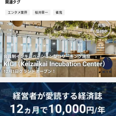
ブ
関連タグ
ッ
ク
エンタメ業界
桜井章一
雀鬼
マ
ー
ク