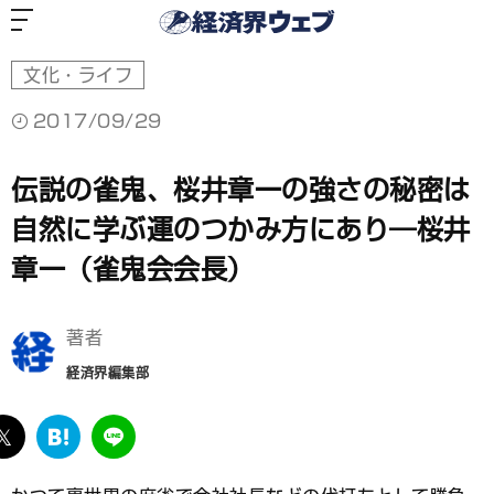
経
済
界
ウ
ェ
ブ
文化・ライフ
2017/09/29
伝説の雀鬼、桜井章一の強さの秘密は
自然に学ぶ運のつかみ方にあり―桜井
章一（雀鬼会会長）
著者
経済界編集部
ebook
twitter
は
LINE
て
な