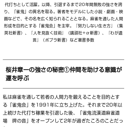
代打ちとして活躍。以降、引退するまで20年間無敗の強さを誇
り、「雀鬼」の異名を取る。著者をモデルにした小説・劇画・映
画などで、その名を広く知られることとなる。麻雀を通した人間
形成を目的とする「雀鬼会」を主宰。『努力しない生き方』（集
英社新書）、『人を見抜く技術』（講談社+α新書）、『わが遺
言』（ポプラ新書）など著書多数
桜井章一の強さの秘密①仲間を助ける意識が
運を呼ぶ
私は麻雀を通して若者の人間力を鍛えることを目的とす
る「雀鬼会」を1991年に立ち上げた。それまで20年以
上続けた代打ち稼業を引退した後、「雀鬼流漢道麻雀道
場 牌の音」をオープンして2年が過ぎたころのことだっ