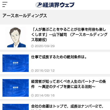
経
済
アースホールディングス
界
ウ
ェ
アースホールディングス
ブ
記
事
「人が喜ぶことをやることが仕事を何倍も楽し
一
覧
くします」―山下誠司 （アースホールディング
ス取締役）
2020/09/29
仕事で成長するための絶対条件は。
2016/02/12
経営者が知っておくべき人生のパートナーの条
件 ～真逆のタイプを妻に迎える法則～
2014/06/16
会社の命運はトップで、成長はナンバー2で、