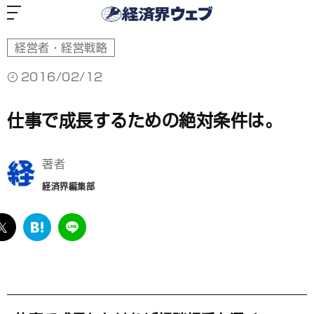
経
済
界
ウ
ェ
ブ
経営者・経営戦略
2016/02/12
仕事で成長するための絶対条件は。
著者
経済界編集部
ebook
twitter
は
LINE
て
な
ブ
ッ
ク