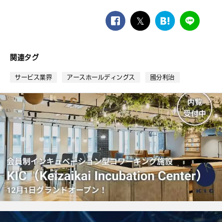
facebook
twitter
は
LINE
て
な
ブ
関連タグ
ッ
ク
サービス業界
アースホールディングス
國分利治
マ
ー
ク