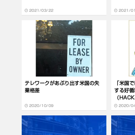
2021/03/22
2021/0
テレワークがあぶり出す米国の失
「米国で
業格差
する好循
（HACK
2020/10/09
2020/0