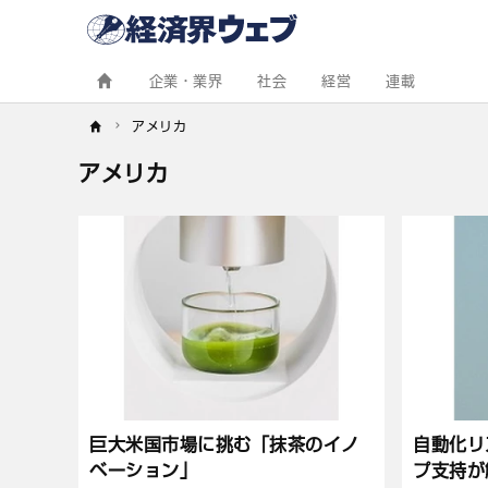
経
済
界
ウ
ェ
企業・業界
社会
経営
連載
ブ
アメリカ
アメリカ
記
事
一
覧
巨大米国市場に挑む「抹茶のイノ
自動化リ
ベーション」
プ支持が