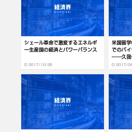
シェール革命で激変するエネルギ
米国留学
ー生産国の経済とパワーバランス
でのバイ
――久我
ジャパン
2017/10/25
2017/0