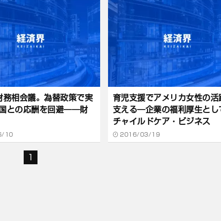
財務相会議。為替政策で実
育児支援でアメリカ女性の活
国との応酬を回避――財
支える―企業の福利厚生とし
チャイルドケア・ビジネス
6/10
2016/03/19
1