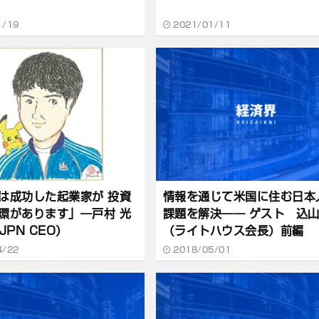
1/19
2021/01/11
は成功した起業家が 投資
情報を通じて米国に住む日本
環があります」―戸村 光
課題を解決―― ゲスト 込
JPN CEO）
（ライトハウス会長）前編
4/22
2018/05/01