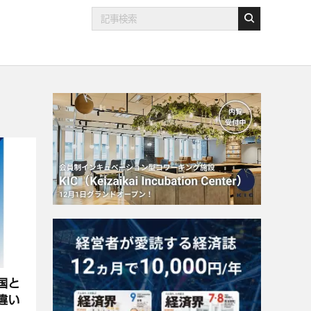
国と
違い