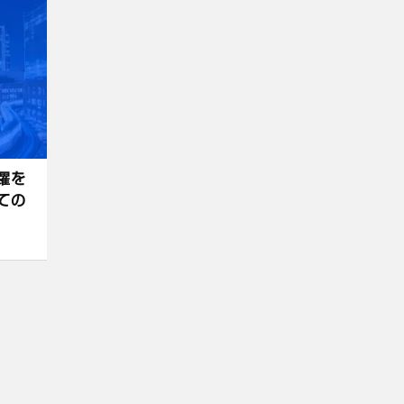
躍を
ての