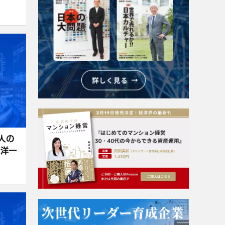
人の
山洋一