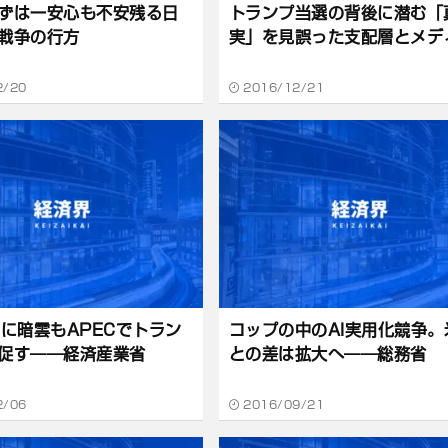
ずは一安心も不安残る日
トランプ当選の背後に潜む「
戦争の行方
実」を見誤った支配層とメデ
2/20
2016/12/21
効に暗雲もAPECでトラン
コップの中のAI実用化競争。
促す――経済産業省
との差は拡大へ――総務省
2/06
2016/09/21