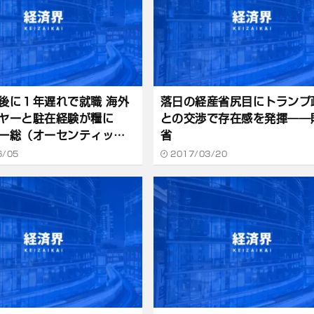
後に１年遅れで就職 海外
落日の経産省尻目にトランプ
ヤーと駐在経験が糧に
との交渉で存在感を発揮――
一総（オーセンティック
省
社長）
6/05
2017/03/20