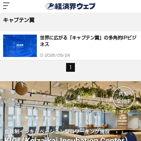
経
済
キャプテン翼
界
ウ
ェ
キャプテン翼
ブ
記
事
世界に広がる『キャプテン翼』の多角的IPビジ
一
覧
ネス
2026/05/24
1