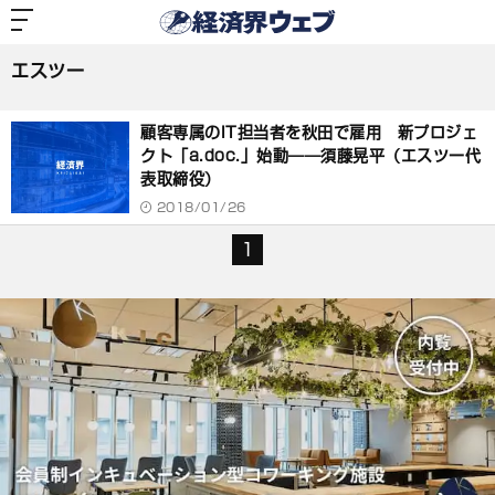
経
済
エスツー
界
ウ
ェ
エスツー
ブ
記
事
顧客専属のIT担当者を秋田で雇用 新プロジェ
一
覧
クト「a.doc.」始動――須藤晃平（エスツー代
表取締役）
2018/01/26
1