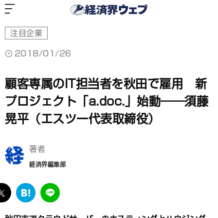
経
済
界
ウ
ェ
ブ
注目企業
2018/01/26
顧客専属のIT担当者を秋田で雇用 新
プロジェクト「a.doc.」始動――須藤
晃平（エスツー代表取締役）
著者
経済界編集部
ebook
twitter
は
LINE
て
な