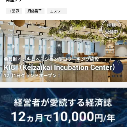
ッ
ク
IT業界
須藤晃平
エスツー
マ
ー
ク