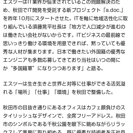
エスツーはIT業界が悩まされているこの問題解決のた
め、秋田でIT開発を受託する新プロジェクト「a.doc.」
を昨年10月にスタートさせた。ITを軸に地域活性化に取
り組んでいる須藤晃平社長は「地方で人口減少が進むの
は働きたい会社がないからです。ITビジネスの最前線で
思いっきり働ける環境を用意できれば、黙っていても優
秀な人材が集まります。日本で働きたい外国籍の優秀な
エンジニアも多数応募してきており当社はいつの間に
か“多国籍軍”になりつつあります」と語る。
エスツーは生き生きと世界と対等に仕事ができる活気溢
れる「場所」「仕事」「環境」を秋田で整備した。
秋田市の目抜き通りにあるオフィスはカフェ顔負けのス
タイリッシュなデザインで、全席フリーアドレス。秋田
市のシンボルである千秋公園を眼下に眺めながらリラッ
クスして業務に取り組める。既に優秀な技術者を正社員