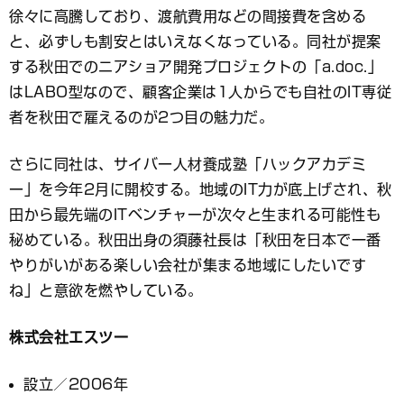
徐々に高騰しており、渡航費用などの間接費を含める
と、必ずしも割安とはいえなくなっている。同社が提案
する秋田でのニアショア開発プロジェクトの「a.doc.」
はLABO型なので、顧客企業は1人からでも自社のIT専従
者を秋田で雇えるのが2つ目の魅力だ。
さらに同社は、サイバー人材養成塾「ハックアカデミ
ー」を今年2月に開校する。地域のIT力が底上げされ、秋
田から最先端のITベンチャーが次々と生まれる可能性も
秘めている。秋田出身の須藤社長は「秋田を日本で一番
やりがいがある楽しい会社が集まる地域にしたいです
ね」と意欲を燃やしている。
株式会社エスツー
設立／2006年