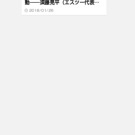
動――須藤晃平（エスツー代表取
締役）
2018/01/26