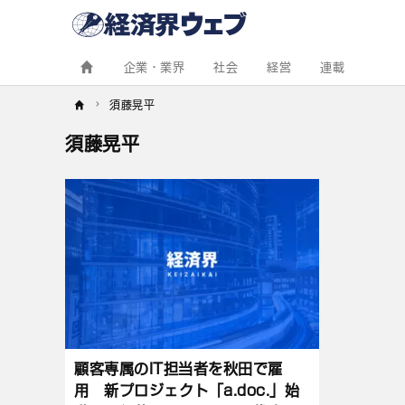
経
済
界
ウ
ェ
企業・業界
社会
経営
連載
ブ
須藤晃平
須藤晃平
記
事
一
覧
顧客専属のIT担当者を秋田で雇
用 新プロジェクト「a.doc.」始