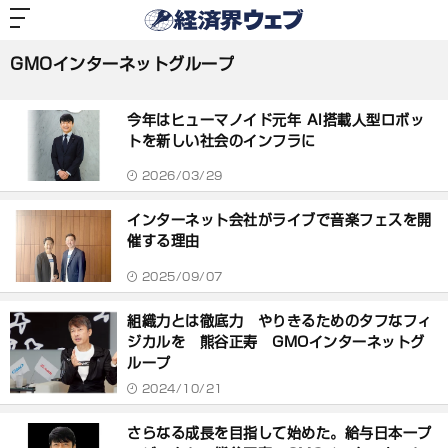
経
済
GMOインターネットグループ
界
ウ
ェ
GMOインターネットグループ
ブ
記
事
今年はヒューマノイド元年 AI搭載人型ロボッ
一
覧
トを新しい社会のインフラに
2026/03/29
インターネット会社がライブで音楽フェスを開
催する理由
2025/09/07
組織力とは徹底力 やりきるためのタフなフィ
ジカルを 熊谷正寿 GMOインターネットグ
ループ
2024/10/21
さらなる成長を目指して始めた。給与日本一プ