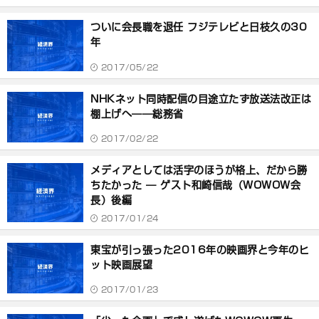
ついに会長職を退任 フジテレビと日枝久の30
年
2017/05/22
NHKネット同時配信の目途立たず放送法改正は
棚上げへ――総務省
2017/02/22
メディアとしては活字のほうが格上、だから勝
ちたかった ― ゲスト和崎信哉（WOWOW会
長）後編
2017/01/24
東宝が引っ張った2016年の映画界と今年のヒ
ット映画展望
2017/01/23