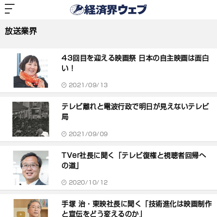
経
済
放送業界
界
ウ
ェ
放送業界
ブ
記
事
43回目を迎える映画祭 日本の自主映画は面白
一
覧
い！
2021/09/13
テレビ離れと電波行政で明日が見えないテレビ
局
2021/09/09
TVer社長に聞く「テレビ復権と視聴者回帰へ
の道」
2020/10/12
手塚 治・東映社長に聞く「技術進化は映画制作
と宣伝をどう変えるのか」