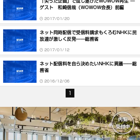
「尖った企画」で成し遂げたWOWOW再生 ―
ゲスト 和崎信哉（WOWOW会長）前編
2017/01/20
ネット同時配信で受信料請求もくろむNHKに民
放連が激しく反発――総務省
2017/01/12
ネット配信料を自ら決めたいNHKに異議――総
務省
2016/12/06
1