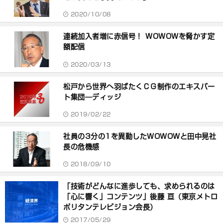
2020/10/08
連続加入者増に赤信号！ WOWOWを脅かす定
額配信
2020/03/13
松戸から世界へ羽ばたくＣＧ制作のエキスパー
ト集団―ディッジ
2019/02/22
社員の3分の1を異動したWOWOWと田中晃社
長の危機感
2018/09/10
「技術がどんなに進歩しても、求められるのは
「心に響く」コンテンツ」後藤 亘（東京メトロ
ポリタンテレビジョン会長）
2017/05/29