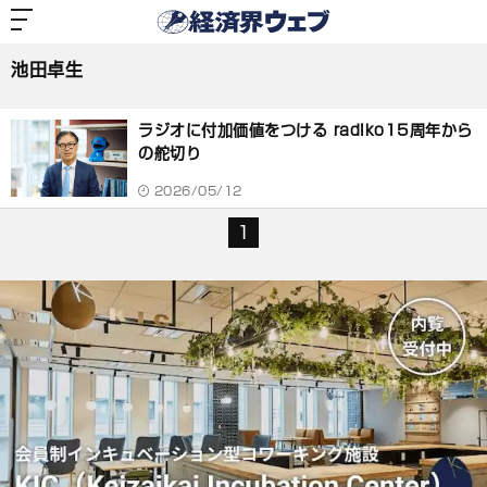
経
済
池田卓生
界
ウ
ェ
池田卓生
ブ
記
事
ラジオに付加価値をつける radiko15周年から
一
覧
の舵切り
2026/05/12
1