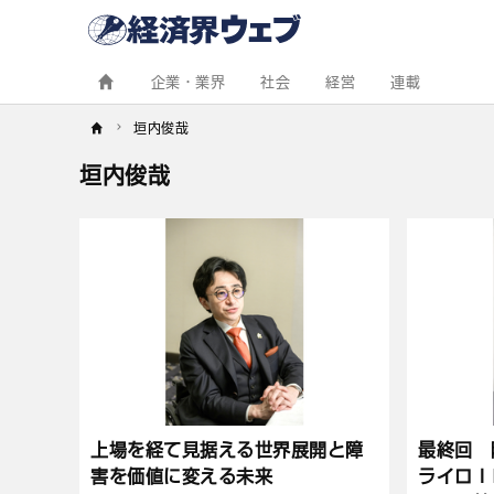
経
済
界
ウ
ェ
企業・業界
社会
経営
連載
ブ
垣内俊哉
垣内俊哉
記
事
一
覧
上場を経て見据える世界展開と障
最終回 
害を価値に変える未来
ライロＩ