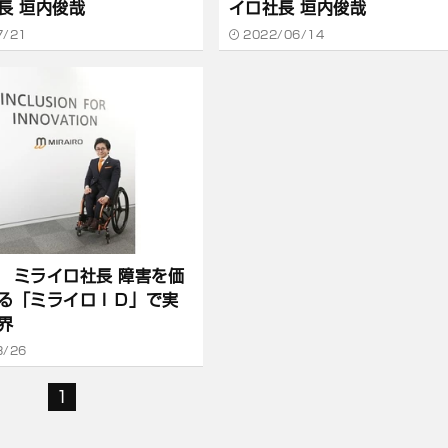
長 垣内俊哉
イロ社長 垣内俊哉
7/21
2022/06/14
 ミライロ社長 障害を価
る「ミライロＩＤ」で実
界
3/26
1