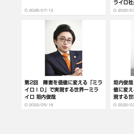
ライロ社
2026/07/13
2022/0
第2回 障害を価値に変える「ミラ
垣内俊哉
イロＩＤ」で実現する世界ーミラ
値に変え
イロ 垣内俊哉
現する世
2022/05/18
2022/0