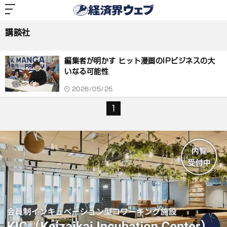
経
済
講談社
界
ウ
ェ
講談社
ブ
記
事
編集者が明かす ヒット漫画のIPビジネスの大
一
覧
いなる可能性
2026/05/25
1