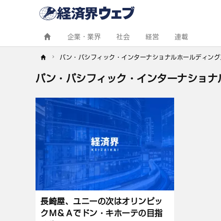
経
済
界
ウ
ェ
企業・業界
社会
経営
連載
ブ
パン・パシフィック・インターナショナルホールディング
パン・パシフィック・インターナショナ
記
事
一
覧
長崎屋、ユニーの次はオリンピッ
クＭ＆Ａでドン・キホーテの目指