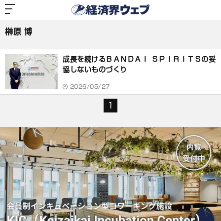
経
済
榊原 博
界
ウ
ェ
榊原 博
ブ
記
事
成長を続けるＢＡＮＤＡＩ ＳＰＩＲＩＴＳの妥
一
覧
協しないものづくり
2026/05/27
1