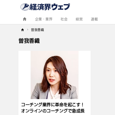
経
済
界
ウ
ェ
企業・業界
社会
経営
連載
ブ
曽我香織
曽我香織
記
事
一
覧
コーチング業界に革命を起こす！
オンラインのコーチングで急成長