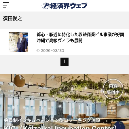
経
済
須田俊之
界
ウ
ェ
須田俊之
ブ
記
事
都心・駅近に特化した収益商業ビル事業が好調
一
覧
沖縄で高級ヴィラも展開
2026/03/30
1