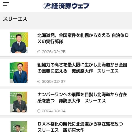
経
済
スリーエス
界
ウ
ェ
スリーエス
ブ
記
事
北海道発、全国案件を札幌から支える 自治体Ｄ
一
覧
Ｘの実行部隊
2026/02/25
組織力の高さを最大限に生かし北海道から全国
の需要に応える 諏訪原大作 スリーエス
2025/02/27
ナンバーワンへの飛躍を目指し北海道から存在
感を放つ 諏訪原大作 スリーエス
2024/03/04
ＤＸ本格化の時代に北海道から存在感を放つ
スリーエス 諏訪原大作