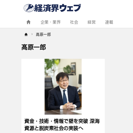
経
済
界
ウ
ェ
企業・業界
社会
経営
連載
ブ
髙原一郎
髙原一郎
記
事
一
覧
資金・技術・情報で壁を突破 深海
資源と脱炭素社会の実装へ