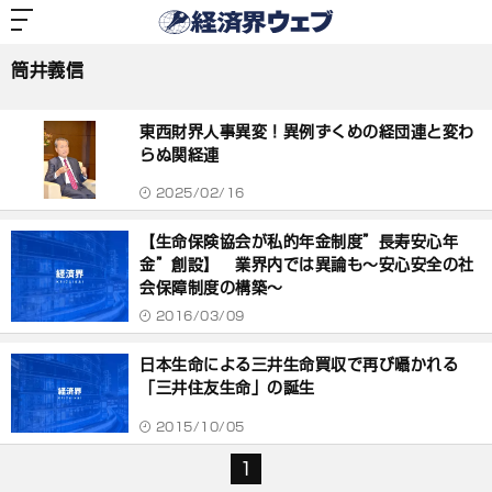
経
済
筒井義信
界
ウ
ェ
筒井義信
ブ
記
事
東西財界人事異変！異例ずくめの経団連と変わ
一
覧
らぬ関経連
2025/02/16
【生命保険協会が私的年金制度”長寿安心年
金”創設】 業界内では異論も〜安心安全の社
会保障制度の構築〜
2016/03/09
日本生命による三井生命買収で再び囁かれる
「三井住友生命」の誕生
2015/10/05
1