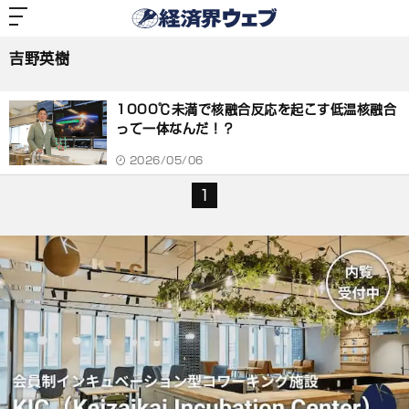
経
済
吉野英樹
界
ウ
ェ
吉野英樹
ブ
記
事
1000℃未満で核融合反応を起こす低温核融合
一
覧
って一体なんだ！？
2026/05/06
1