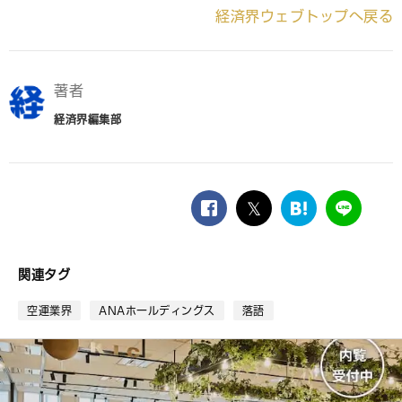
経済界ウェブトップへ戻る
著者
経済界編集部
facebook
twitter
は
LINE
て
な
ブ
関連タグ
ッ
ク
空運業界
ANAホールディングス
落語
マ
ー
ク