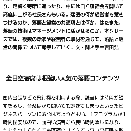
ッ
ク
り、足繫く寄席に通ったり、中には自ら落語会を開いて
マ
高座に上がる社長さんもいる。落語の何が経営者を惹き
ー
つけるのか、落語と経営の共通項とは何か、はたまた、
ク
落語の技術はマネージメントに活かせるのか。本シリー
ズでは、複数の噺家や経営者の取材を通じて、落語と経
営の関係について考察していく。
文・聞き手＝吉田浩
全日空寄席は根強い人気の落語コンテンツ
国内出張などで飛行機を利用する際、読書には時間が短
すぎるし、音楽ばかり聞いても飽きてしまうといったビ
ジネスパーソンに落語はちょうどよい。1プログラムが1
時間程度なので、面白い演者なら良い時間潰しになり、
たとえつまらなくても落語のリズムでフワフワ仮眠を取