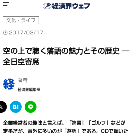
経
済
界
ウ
ェ
ブ
文化・ライフ
2017/03/17
空の上で聴く落語の魅力とその歴史 ―
全日空寄席
著者
経済界編集部
ebook
twitter
は
LINE
て
な
企業経営者の趣味と言えば、「読書」「ゴルフ」などが
ブ
定番だが、意外に多いのが「落語」である。CD
で聴いた