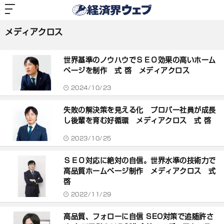
経
済
メディアクロス
界
ウ
ェ
メディアクロス
ブ
記
事
世界基準のノウハウでＳＥＯ効果の高いホーム
一
覧
ページを制作 式 啓 メディアクロス
2024/10/23
失敗の解決策を見える化 プロパー社員が成長
し後輩を育む好循環 メディアクロス 式 啓
2023/10/25
ＳＥＯ対応に絶対の自信。世界水準の技術力で
高品質ホームページ制作 メディアクロス 式
啓
2022/11/29
高品質、フォローに自信 SEO対策で追随許さ