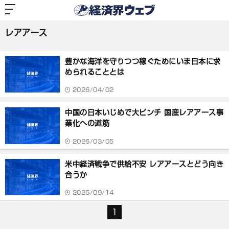
経
済
レアアース
界
ウ
ェ
レアアース
ブ
記
事
豊かな海洋を守りつつ稼ぐためにいま日本に求
一
覧
められることとは
2026/04/02
中国の日本いじめで大ピンチ 国産レアアース事
業化への道筋
2026/03/05
米中経済戦争で供給不安 レアアースとどう向き
合うか
2025/09/14
1