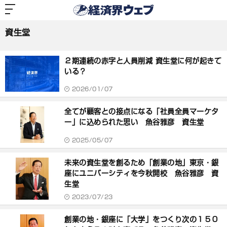
経
済
資生堂
界
ウ
ェ
資生堂
ブ
記
事
２期連続の赤字と人員削減 資生堂に何が起きて
一
覧
いる？
2026/01/07
全てが顧客との接点になる「社員全員マーケタ
ー」に込められた思い 魚谷雅彦 資生堂
2025/05/07
未来の資生堂を創るため「創業の地」東京・銀
座にユニバーシティを今秋開校 魚谷雅彦 資
生堂
2023/07/23
創業の地・銀座に「大学」をつくり次の１５０