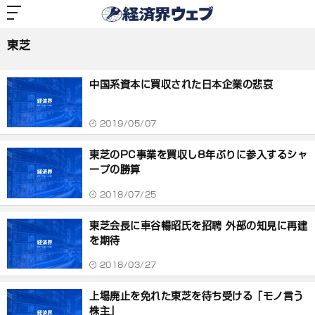
経
済
東芝
界
ウ
ェ
東芝
ブ
記
事
中国系資本に買収された日本企業の悲哀
一
覧
2019/05/07
東芝のPC事業を買収し8年ぶりに参入するシャ
ープの勝算
2018/07/25
東芝会長に車谷暢昭氏を招聘 外部の知見に再建
を期待
2018/03/27
上場廃止を免れた東芝を待ち受ける「モノ言う
株主」