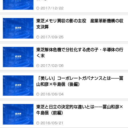
2017/12/22
東芝メモリ買収の影の主役 産業革新機構の収
支決算
2017/09/25
東芝解体危機で分社化する虎の子・半導体の行
く末
2017/02/06
「美しい」コーポレートガバナンスとは――冨
山和彦×牛島信（後編）
2016/06/04
東芝と日立の決定的な違いとは――冨山和彦×
牛島信（前編）
2016/05/21