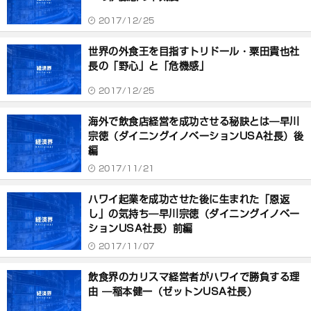
2017/12/25
世界の外食王を目指すトリドール・粟田貴也社
長の「野心」と「危機感」
2017/12/25
海外で飲食店経営を成功させる秘訣とは―早川
宗徳（ダイニングイノベーションUSA社長）後
編
2017/11/21
ハワイ起業を成功させた後に生まれた「恩返
し」の気持ち―早川宗徳（ダイニングイノベー
ションUSA社長）前編
2017/11/07
飲食界のカリスマ経営者がハワイで勝負する理
由 ―稲本健一（ゼットンUSA社長）