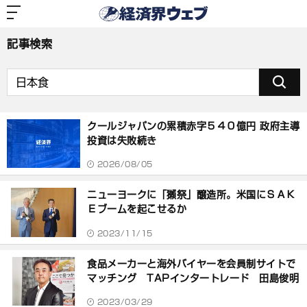
経
済
「日本食」の検索結果
界
ウ
ェ
記事検索
ブ
クールジャパンの累積赤字５４０億円 政府主導
投資は失敗続き
2026/08/05
ニューヨークに「獺祭」醸造所。米国にＳＡＫ
Ｅブームを起こせるか
2023/11/15
食品メーカーと海外バイヤーを会員制サイトで
マッチング TAPインタートレード 田島俊明
2023/03/29