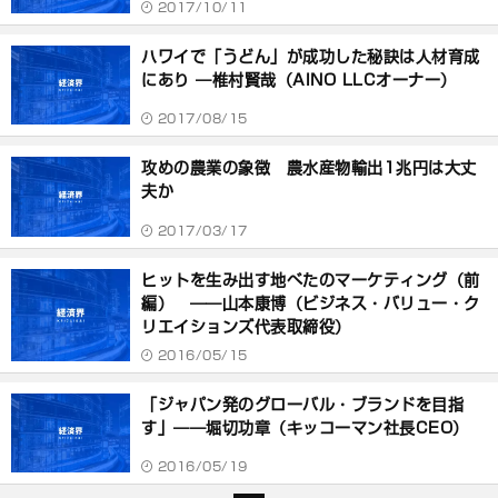
2017/10/11
ハワイで「うどん」が成功した秘訣は人材育成
にあり ―椎村賢哉（AINO LLCオーナー）
2017/08/15
攻めの農業の象徴 農水産物輸出1兆円は大丈
夫か
2017/03/17
ヒットを生み出す地べたのマーケティング（前
編） ――山本康博（ビジネス・バリュー・ク
リエイションズ代表取締役）
2016/05/15
「ジャパン発のグローバル・ブランドを目指
す」――堀切功章（キッコーマン社長CEO）
2016/05/19