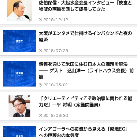
佐伯保信・大起水産会長インタビュー「飲食と
物販の両輪を回して成長してきた」
2018/12/12
大阪がエンタメで仕掛けるインバウンドと夜の
経済
2018/07/25
情報を通じて米国に住む日本人の課題を解決
―― ゲスト 込山洋一（ライトハウス会長）前
編
2018/05/01
「クリエーティビティこそ政治家に問われる能
力だ」―平 将明（衆議院議員）
2018/03/30
インアゴーラへの投資から見える「越境EC」
への伊藤忠の本気度