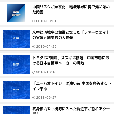
中国リスクが顕在化 電機業界に再び漂い始め
た暗雲
2019/03/01
米中経済戦争の象徴となった「ファーウェイ」
の実像と創業者の人物像
2019/01/29
トヨタは2割増、スズキは撤退 中国市場にお
ける日本自動車メーカーの明暗
2018/10/10
「ニーハオトイレ」は遠い昔 中国を席巻するト
イレ革命
2018/06/27
終身権力者も視野に入った習近平が恐れるクー