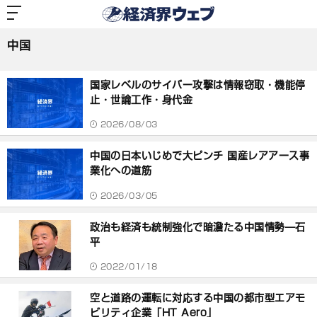
経
済
中国
界
ウ
ェ
中国
ブ
記
事
国家レベルのサイバー攻撃は情報窃取・機能停
一
覧
止・世論工作・身代金
2026/08/03
中国の日本いじめで大ピンチ 国産レアアース事
業化への道筋
2026/03/05
政治も経済も統制強化で暗澹たる中国情勢―石
平
2022/01/18
空と道路の運転に対応する中国の都市型エアモ
ビリティ企業「HT Aero」