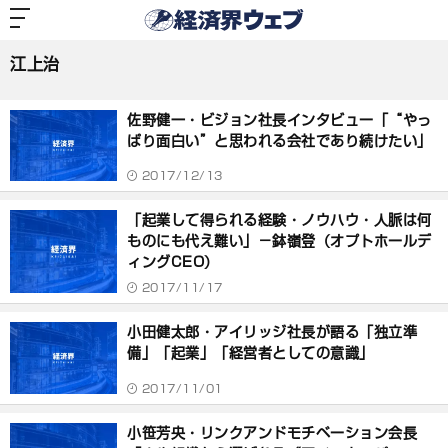
経
済
江上治
界
ウ
ェ
江上治
ブ
記
事
佐野健一・ビジョン社長インタビュー「“やっ
一
覧
ぱり面白い”と思われる会社であり続けたい」
2017/12/13
「起業して得られる経験・ノウハウ・人脈は何
ものにも代え難い」－鉢嶺登（オプトホールデ
ィングCEO）
2017/11/17
小田健太郎・アイリッジ社長が語る「独立準
備」「起業」「経営者としての意識」
2017/11/01
小笹芳央・リンクアンドモチベーション会長