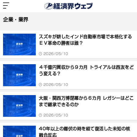
経
済
企業・業界
界
ウ
ェ
企業・業界
ブ
記
事
スズキが耕したインド自動車市場で本格化する
一
覧
ＥＶ革命の勝者は誰？
2026/05/10
４千億円買収から９カ月 トライアルは西友をど
う変える？
2026/05/10
大阪・関西万博閉幕から６カ月 レガシーはどこ
まで継承できるのか
2026/05/10
40年以上の雌伏の時を経て復活した未知の核
融合反応