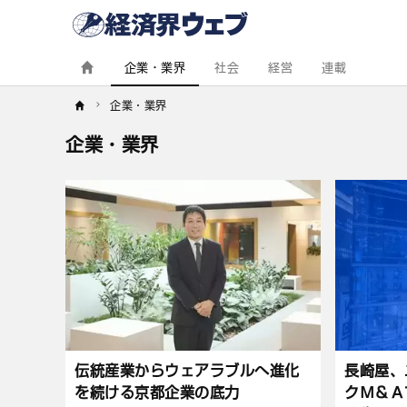
経
済
界
ウ
ェ
企業・業界
社会
経営
連載
ブ
企業・業界
企業・業界
記
事
一
覧
伝統産業からウェアラブルへ進化
長崎屋、
を続ける京都企業の底力
クＭ＆Ａ